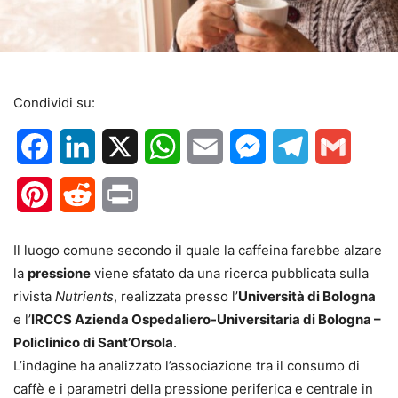
Condividi su:
Facebook
LinkedIn
X
WhatsApp
Email
Messenger
Telegram
Gmail
Pinterest
Reddit
Print
Il luogo comune secondo il quale la caffeina farebbe alzare
la
pressione
viene sfatato da una ricerca pubblicata sulla
rivista
Nutrients
, realizzata presso l’
Università di Bologna
e l’
IRCCS Azienda Ospedaliero-Universitaria di Bologna –
Policlinico di Sant’Orsola
.
L’indagine ha analizzato l’associazione tra il consumo di
caffè e i parametri della pressione periferica e centrale in