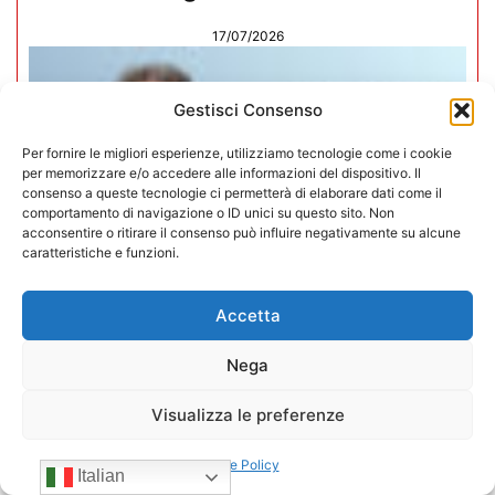
17/07/2026
Gestisci Consenso
Per fornire le migliori esperienze, utilizziamo tecnologie come i cookie
per memorizzare e/o accedere alle informazioni del dispositivo. Il
consenso a queste tecnologie ci permetterà di elaborare dati come il
comportamento di navigazione o ID unici su questo sito. Non
acconsentire o ritirare il consenso può influire negativamente su alcune
caratteristiche e funzioni.
Accetta
Nega
Mario Toniutti confermato Vice
Visualizza le preferenze
Presidente di CONFIDA per il
quadriennio 2026-2030
Cookie Policy
Italian