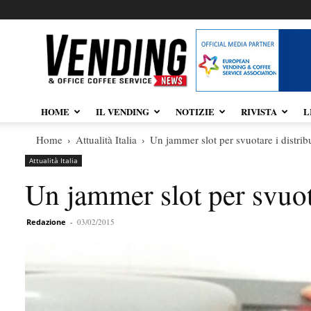
Vendingnews.it
HOME
IL VENDING
NOTIZIE
RIVISTA
L
Home
Attualità Italia
Un jammer slot per svuotare i distrib
Attualità Italia
Un jammer slot per svuota
Redazione
-
03/02/2015