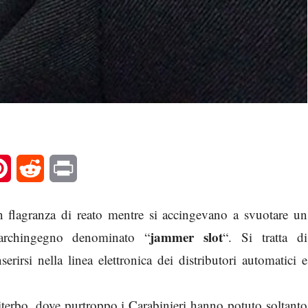
l
Pinterest
Reddit
Print
 flagranza di reato mentre si accingevano a svuotare un
jammer slot
marchingegno denominato “
“. Si tratta di
erirsi nella linea elettronica dei distributori automatici e
 Viterbo, dove purtroppo i Carabinieri hanno potuto soltanto