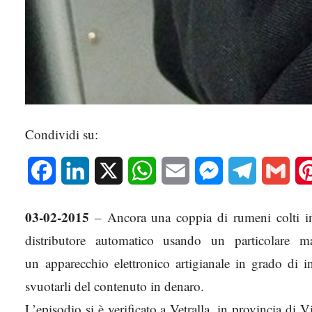
Condividi su:
Facebook
LinkedIn
X
WhatsApp
Email
Messenger
Telegram
Gmai
03-02-2015
– Ancora una coppia di rumeni colti in
distributore automatico usando un particolare 
un
apparecchio elettronico artigianale in grado di ins
svuotarli del contenuto in denaro.
L’episodio si è verificato a Vetralla, in provincia di