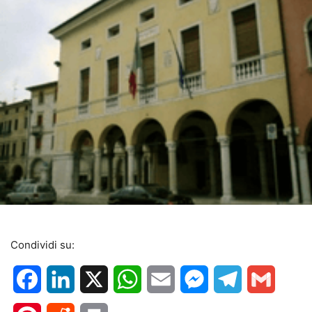
Condividi su:
Facebook
LinkedIn
X
WhatsApp
Email
Messenger
Telegram
Gmail