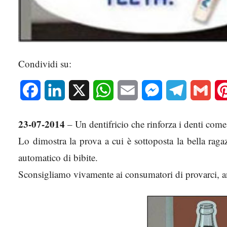
Condividi su:
Facebook
LinkedIn
X
WhatsApp
Email
Messenger
Telegram
Gmai
23-07-2014
– Un dentifricio che rinforza i denti com
Lo dimostra la prova a cui è sottoposta la bella ragaz
automatico di bibite.
Sconsigliamo vivamente ai consumatori di provarci, an