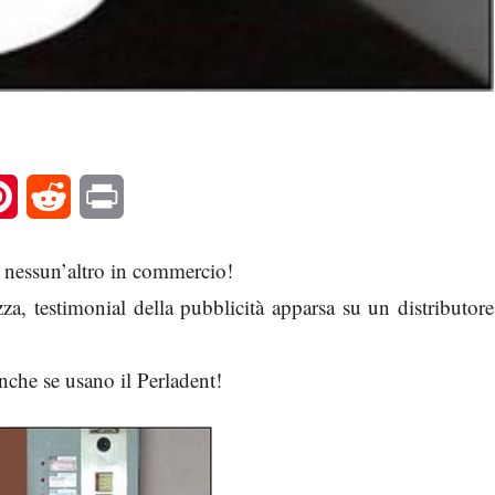
l
Pinterest
Reddit
Print
e nessun’altro in commercio!
za, testimonial della pubblicità apparsa su un distributore
che se usano il Perladent!