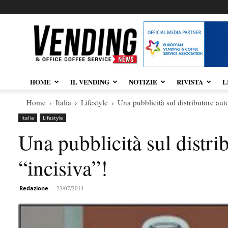
Vendingnews.it
HOME
IL VENDING
NOTIZIE
RIVISTA
L
Home
Italia
Lifestyle
Una pubblicità sul distributore au
Italia
Lifestyle
Una pubblicità sul distr
“incisiva”!
Redazione
-
23/07/2014