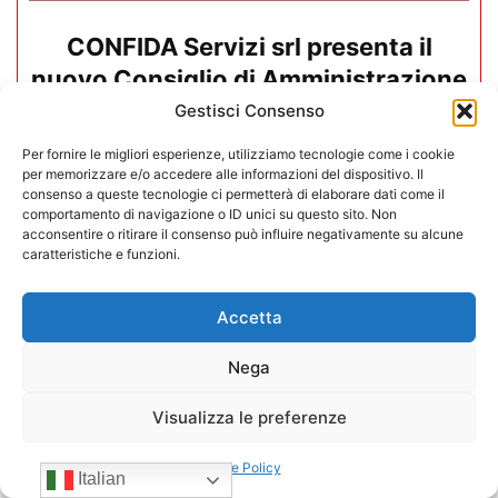
CONFIDA Servizi srl presenta il
nuovo Consiglio di Amministrazione
Gestisci Consenso
17/07/2026
Per fornire le migliori esperienze, utilizziamo tecnologie come i cookie
per memorizzare e/o accedere alle informazioni del dispositivo. Il
consenso a queste tecnologie ci permetterà di elaborare dati come il
comportamento di navigazione o ID unici su questo sito. Non
acconsentire o ritirare il consenso può influire negativamente su alcune
caratteristiche e funzioni.
Accetta
Nega
Visualizza le preferenze
Cookie Policy
Italian
Mario Toniutti confermato Vice