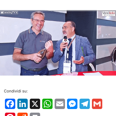
Condividi su:
Facebook
LinkedIn
X
WhatsApp
Email
Messenger
Telegram
Gmail