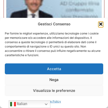
Gestisci Consenso
Per fornire le migliori esperienze, utilizziamo tecnologie come i cookie
per memorizzare e/o accedere alle informazioni del dispositivo. Il
consenso a queste tecnologie ci permetterà di elaborare dati come il
comportamento di navigazione o ID unici su questo sito. Non
acconsentire o ritirare il consenso può influire negativamente su alcune
caratteristiche e funzioni.
Mario Toniutti confermato Vice
Presidente di CONFIDA per il
Accetta
quadriennio 2026-2030
Nega
15/07/2026
Visualizza le preferenze
Cookie Policy
Italian