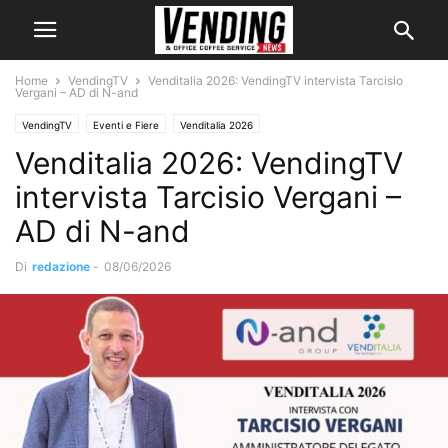
Home
VendingTV
Venditalia 2026: VendingTV intervista Tarcisio
Vergani – AD di N-and
VendingTV
Eventi e Fiere
Venditalia 2026
Venditalia 2026: VendingTV
intervista Tarcisio Vergani –
AD di N-and
Di
redazione
-
08/06/2026