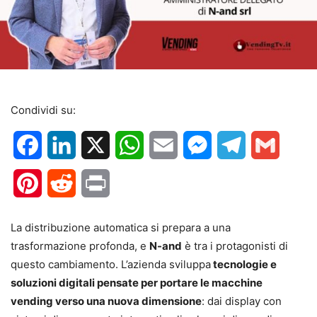
Condividi su:
Facebook
LinkedIn
X
WhatsApp
Email
Messenger
Telegram
Gmail
Pinterest
Reddit
Print
La distribuzione automatica si prepara a una
trasformazione profonda, e
N-and
è tra i protagonisti di
questo cambiamento. L’azienda sviluppa
tecnologie e
soluzioni digitali pensate per portare le macchine
vending verso una nuova dimensione
: dai display con