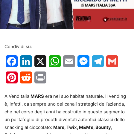
Condividi su:
Facebook
LinkedIn
X
WhatsApp
Email
Messenger
Telegram
Gmail
Pinterest
Reddit
Print
A Venditalia
MARS
era nel suo habitat naturale. Il vending
è, infatti, da sempre uno dei canali strategici dell’azienda,
che nel corso degli anni ha costruito in questo segmento
un portafoglio di prodotti diventati autentici classici dello
snacking al cioccolato:
Mars, Twix, M&M’s, Bounty,