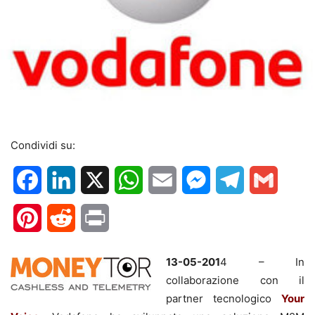
Condividi su:
Facebook
LinkedIn
X
WhatsApp
Email
Messenger
Telegram
Gmail
Pinterest
Reddit
Print
13-05-201
4 – In
collaborazione con il
partner tecnologico
Your