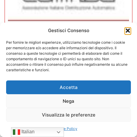
Gestisci Consenso
CONFIDA Servizi srl presenta il
nuovo Consiglio di Amministrazione
Per fornire le migliori esperienze, utilizziamo tecnologie come i cookie
per memorizzare e/o accedere alle informazioni del dispositivo. Il
consenso a queste tecnologie ci permetterà di elaborare dati come il
17/07/2026
comportamento di navigazione o ID unici su questo sito. Non
acconsentire o ritirare il consenso può influire negativamente su alcune
caratteristiche e funzioni.
Accetta
Nega
Visualizza le preferenze
Cookie Policy
Italian