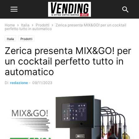
Home
Italia
Prodotti
Zerica presenta MIX&GO! per un cocktail
perfetto tutto in automatico
Italia
Prodotti
Zerica presenta MIX&GO! per
un cocktail perfetto tutto in
automatico
Di
redazione
-
09/11/2023