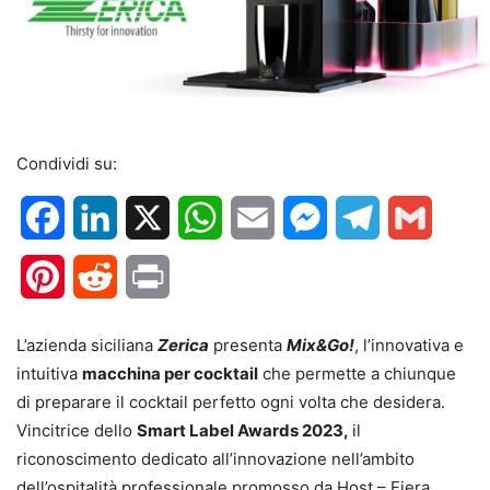
Condividi su:
Facebook
LinkedIn
X
WhatsApp
Email
Messenger
Telegram
Gmail
Pinterest
Reddit
Print
L’azienda siciliana
Zerica
presenta
Mix&Go!
, l’innovativa e
intuitiva
macchina per cocktail
che permette a chiunque
di preparare il cocktail perfetto ogni volta che desidera.
Vincitrice dello
Smart Label Awards 2023,
il
riconoscimento dedicato all’innovazione nell’ambito
dell’ospitalità professionale promosso da Host – Fiera