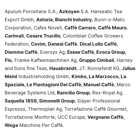
Apulum Porcellane S.A.,
Azkoyen
S.A. Hanseatic Tea
Export Gmbh,
Astoria, Bianchi Industry,
Bunn-o-Matic
Corporation, Cafes Novell,
Caffè Carraro
,
Caffè Mauro
,
Carimali
,
Cesare Trucillo
, Colombian Coffee Growers
Federation,
Covim, Danesi Caffè
,
Dical Lollo Caffè
,
Diemme Caffè
, Eversys Ag,
Essse Caffè, Evoca Group,
Flo,
Franke Kaffeemaschinen Ag,
Gruppo Cimbali
, Harney
and Sons fine Teas,
Hausbrandt
, J.T. Ronnefeldt KG,
Julius
Meinl
Industrieholding Gmbh,
Kimbo, La Marzocco, La
Spaziale, Le Piantagioni Del Caffè, Manuel Caffè
, Marco
Beverage Systems Ltd,
Rancilio Group
, Rex-Royal Ag,
Saquella 1856, Simonelli Group
, Slayer Professional
Espresso, Thermoplan Ag, Torrefazione Caffè Gourmet,
Torrefazione Monforte, UCC Europe,
Vergnano Caffè,
Wega
Macchine Per Caffè.