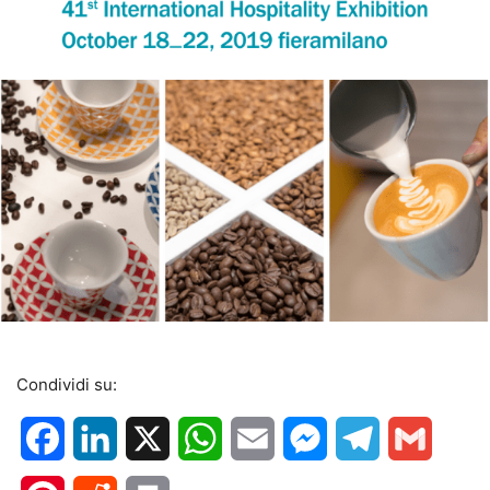
Condividi su:
Facebook
LinkedIn
X
WhatsApp
Email
Messenger
Telegram
Gmail