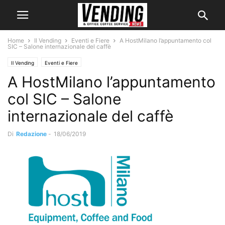
Home
Il Vending
Eventi e Fiere
A HostMilano l’appuntamento col
SIC – Salone internazionale del caffè
Il Vending
Eventi e Fiere
A HostMilano l’appuntamento
col SIC – Salone
internazionale del caffè
Di
Redazione
-
18/06/2019