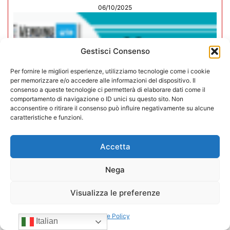
06/10/2025
Gestisci Consenso
Per fornire le migliori esperienze, utilizziamo tecnologie come i cookie
per memorizzare e/o accedere alle informazioni del dispositivo. Il
consenso a queste tecnologie ci permetterà di elaborare dati come il
comportamento di navigazione o ID unici su questo sito. Non
acconsentire o ritirare il consenso può influire negativamente su alcune
caratteristiche e funzioni.
Accetta
Nega
Rivista Vending News – Leggi il
numero 77
Visualizza le preferenze
18/07/2025
Cookie Policy
Italian