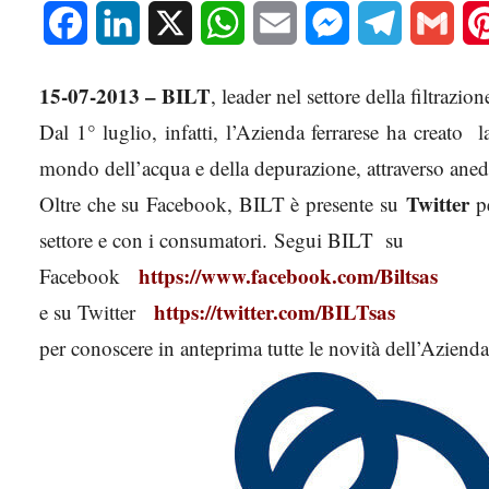
Facebook
LinkedIn
X
WhatsApp
Email
Messenger
Telegram
Gmai
15-07-2013 – BILT
, leader nel settore della filtrazio
Dal 1° luglio, infatti, l’Azienda ferrarese ha creato
mondo dell’acqua e della depurazione, attraverso aneddot
Twitter
Oltre che su Facebook, BILT è presente su
pe
settore e con i consumatori. Segui BILT su
https://www.facebook.com/
Biltsas
Facebook
https://twitter.com/BILTsas
e su Twitter
per conoscere in anteprima tutte le novità dell’Azienda