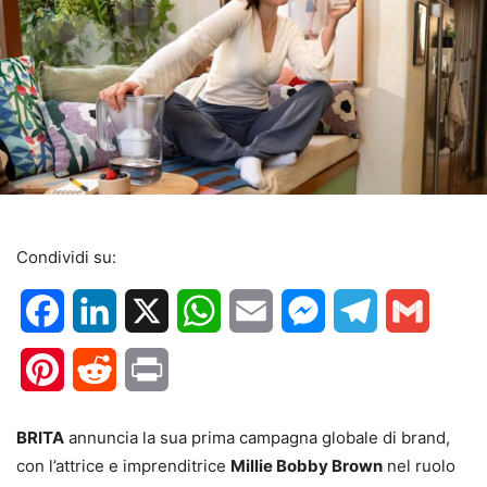
Condividi su:
Facebook
LinkedIn
X
WhatsApp
Email
Messenger
Telegram
Gmail
Pinterest
Reddit
Print
BRITA
annuncia la sua prima campagna globale di brand,
con l’attrice e imprenditrice
Millie Bobby Brown
nel ruolo