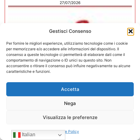
27/07/2026
Gestisci Consenso
Per fornire le migliori esperienze, utilizziamo tecnologie come i cookie
per memorizzare e/o accedere alle informazioni del dispositivo. Il
consenso a queste tecnologie ci permetterà di elaborare dati come il
comportamento di navigazione o ID unici su questo sito. Non
acconsentire o ritirare il consenso può influire negativamente su alcune
caratteristiche e funzioni.
Accetta
Nega
In CONFIDA l’ingresso di 4 nuovi
associati
Visualizza le preferenze
22/07/2026
Cookie Policy
Italian