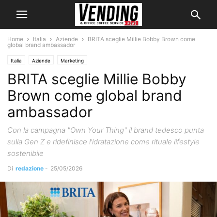
Home
Italia
Aziende
BRITA sceglie Millie Bobby Brown come
global brand ambassador
Italia
Aziende
Marketing
BRITA sceglie Millie Bobby
Brown come global brand
ambassador
Con la campagna "Own Your Thing" il brand tedesco punta
sulla Gen Z e ridefinisce l'idratazione come rituale lifestyle
sostenibile
Di
redazione
-
25/05/2026