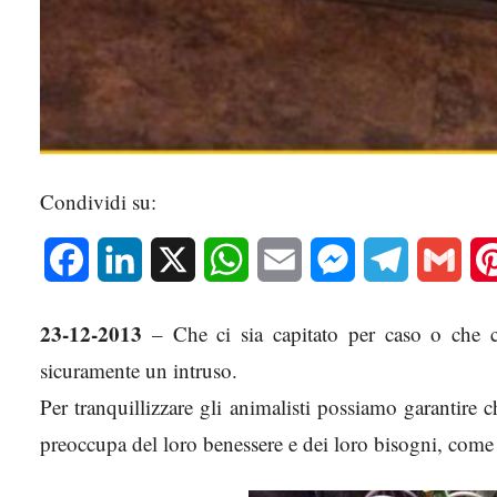
Condividi su:
Facebook
LinkedIn
X
WhatsApp
Email
Messenger
Telegram
Gmai
23-12-2013
– Che ci sia capitato per caso o che ci
sicuramente un intruso.
Per tranquillizzare gli animalisti possiamo garantire 
preoccupa del loro benessere e dei loro bisogni, come