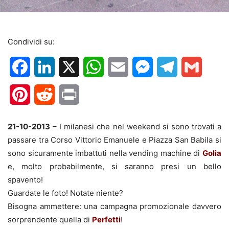
Condividi su:
Facebook
LinkedIn
X
WhatsApp
Email
Messenger
Telegram
Gmail
Pinterest
Reddit
Print
21-10-2013
– I milanesi che nel weekend si sono trovati a
passare tra Corso Vittorio Emanuele e Piazza San Babila si
sono sicuramente imbattuti nella vending machine di
Golia
e, molto probabilmente, si saranno presi un bello
spavento!
Guardate le foto! Notate niente?
Bisogna ammettere: una campagna promozionale davvero
sorprendente quella di
Perfetti
!