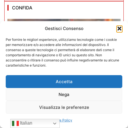
CONFIDA
Gestisci Consenso
Per fornire le migliori esperienze, utilizziamo tecnologie come i cookie
per memorizzare e/o accedere alle informazioni del dispositivo. Il
consenso a queste tecnologie ci permetterà di elaborare dati come il
comportamento di navigazione o ID unici su questo sito. Non
acconsentire o ritirare il consenso può influire negativamente su alcune
caratteristiche e funzioni.
Accetta
Nega
Visualizza le preferenze
Iperammortamento 5.0. CONFIDA
apre uno sportello dedicato per gli
Cookie Policy
Italian
associati