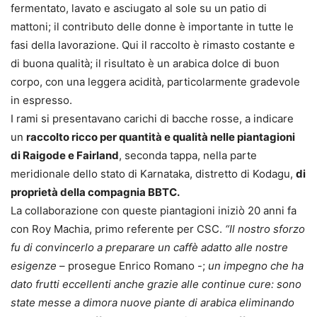
fermentato, lavato e asciugato al sole su un patio di
mattoni; il contributo delle donne è importante in tutte le
fasi della lavorazione. Qui il raccolto è rimasto costante e
di buona qualità; il risultato è un arabica dolce di buon
corpo, con una leggera acidità, particolarmente gradevole
in espresso.
I rami si presentavano carichi di bacche rosse, a indicare
un
raccolto ricco per quantit
à
e qualit
à
nelle piantagioni
di Raigode e Fairland
, seconda tappa, nella parte
meridionale dello stato di Karnataka, distretto di Kodagu,
di
propriet
à
della compagnia BBTC.
La collaborazione con queste piantagioni iniziò 20 anni fa
con Roy Machia, primo referente per CSC.
“Il nostro sforzo
fu di convincerlo a preparare un caffè adatto alle nostre
esigenze
– prosegue Enrico Romano -;
un impegno che ha
dato frutti eccellenti anche grazie alle continue cure: sono
state messe a dimora nuove piante di arabica eliminando