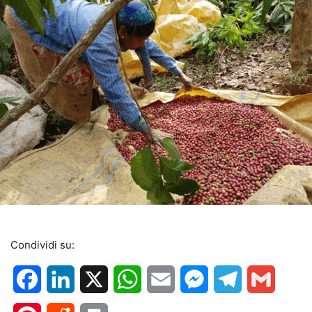
Condividi su:
Facebook
LinkedIn
X
WhatsApp
Email
Messenger
Telegram
Gmail