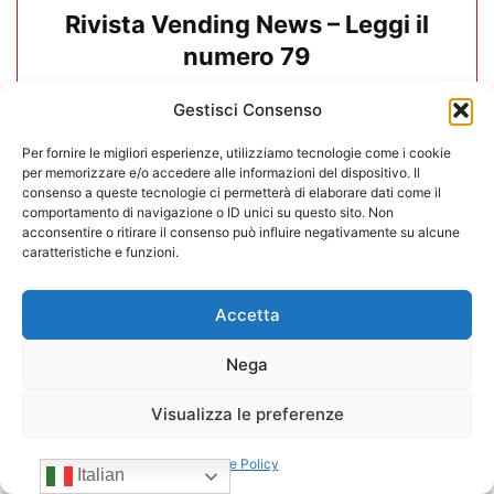
Rivista Vending News – Leggi il
numero 79
16/12/2025
Gestisci Consenso
Per fornire le migliori esperienze, utilizziamo tecnologie come i cookie
per memorizzare e/o accedere alle informazioni del dispositivo. Il
consenso a queste tecnologie ci permetterà di elaborare dati come il
comportamento di navigazione o ID unici su questo sito. Non
acconsentire o ritirare il consenso può influire negativamente su alcune
caratteristiche e funzioni.
Accetta
Nega
Visualizza le preferenze
Rivista Vending News – Leggi il
Cookie Policy
Italian