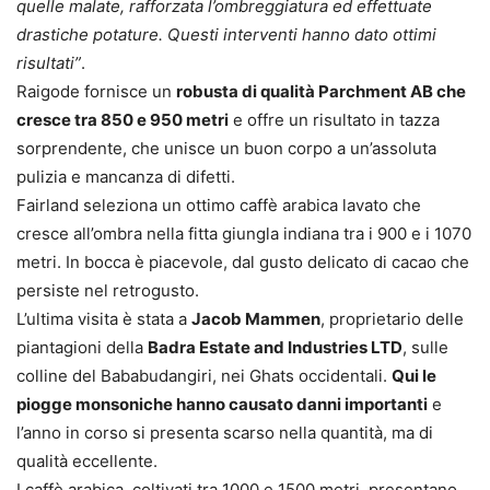
quelle malate, rafforzata l’ombreggiatura ed effettuate
drastiche potature. Questi interventi hanno dato ottimi
risultati”
.
Raigode fornisce un
robusta di qualità Parchment AB che
cresce tra 850 e 950 metri
e offre un risultato in tazza
sorprendente, che unisce un buon corpo a un’assoluta
pulizia e mancanza di difetti.
Fairland seleziona un ottimo caffè arabica lavato che
cresce all’ombra nella fitta giungla indiana tra i 900 e i 1070
metri. In bocca è piacevole, dal gusto delicato di cacao che
persiste nel retrogusto.
L’ultima visita è stata a
Jacob Mammen
, proprietario delle
piantagioni della
Badra Estate and Industries LTD
, sulle
colline del Bababudangiri, nei Ghats occidentali.
Qui le
piogge monsoniche hanno causato danni importanti
e
l’anno in corso si presenta scarso nella quantità, ma di
qualità eccellente.
I caffè arabica, coltivati tra 1000 e 1500 metri, presentano