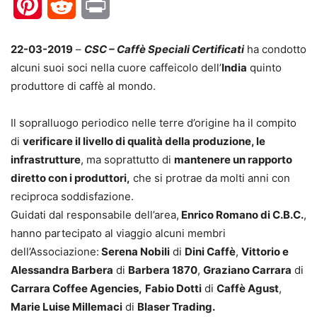
Pinterest
Reddit
Print
22-03-2019
–
CSC – Caffè Speciali Certificati
ha condotto
alcuni suoi soci nella cuore caffeicolo dell’
India
quinto
produttore di caffè al mondo.
Il sopralluogo periodico nelle terre d’origine ha il compito
di
verificare il livello di qualità della produzione, le
infrastrutture
, ma soprattutto di
mantenere un rapporto
diretto con i produttori,
che si protrae da molti anni con
reciproca soddisfazione.
Guidati dal responsabile dell’area,
Enrico Romano di C.B.C.
,
hanno partecipato al viaggio alcuni membri
dell’Associazione:
Serena Nobili
di
Dini Caffè
,
Vittorio e
Alessandra Barbera
di
Barbera 1870
,
Graziano Carrara
di
Carrara Coffee Agencies,
Fabio Dotti
di
Caffè Agust
,
Marie Luise Millemaci
di
Blaser Trading.