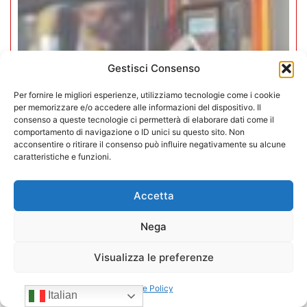
Gestisci Consenso
Per fornire le migliori esperienze, utilizziamo tecnologie come i cookie
per memorizzare e/o accedere alle informazioni del dispositivo. Il
consenso a queste tecnologie ci permetterà di elaborare dati come il
comportamento di navigazione o ID unici su questo sito. Non
acconsentire o ritirare il consenso può influire negativamente su alcune
caratteristiche e funzioni.
Accetta
Iperammortamento 5.0. CONFIDA
apre uno sportello dedicato per gli
Nega
associati
Visualizza le preferenze
27/07/2026
Cookie Policy
Italian