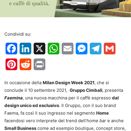
Condividi su:
Facebook
LinkedIn
X
WhatsApp
Email
Messenger
Telegram
Gmail
Pinterest
Reddit
Print
In occasione della
Milan Design Week 2021
, che si
conclude il 10 settembre 2021,
Gruppo Cimbali
, presenta
Faemina
, una nuova macchina per il caffè espresso
dal
design unico ed esclusivo
. Il Gruppo, con il suo brand
Faema, fa così il suo ingresso nel segmento
Home
facendosi vero interprete del trend dell’
home bar
e anche
Small Business
come ad esempio boutique, concept store,