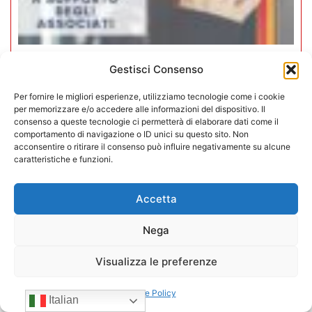
Gestisci Consenso
Iperammortamento 5.0. CONFIDA
apre uno sportello dedicato per gli
Per fornire le migliori esperienze, utilizziamo tecnologie come i cookie
per memorizzare e/o accedere alle informazioni del dispositivo. Il
associati
consenso a queste tecnologie ci permetterà di elaborare dati come il
comportamento di navigazione o ID unici su questo sito. Non
27/07/2026
acconsentire o ritirare il consenso può influire negativamente su alcune
caratteristiche e funzioni.
Accetta
Nega
Visualizza le preferenze
Cookie Policy
Italian