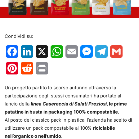
Condividi su:
Facebook
LinkedIn
X
WhatsApp
Email
Messenger
Telegram
Gmail
Pinterest
Reddit
Print
Un progetto partito lo scorso autunno attraverso la
partecipazione degli stessi consumatori ha portato al
lancio della
linea Casereccia di Salati Preziosi
,
le prime
patatine in busta in packaging 100% compostabile.
Al posto del classico pack in plastica, l’azienda ha scelto di
utilizzare un pack compostabile al 100%
riciclabile
nell’organico o nell’umido
.