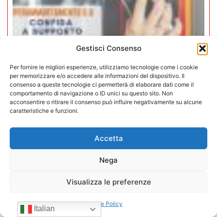
Gestisci Consenso
Per fornire le migliori esperienze, utilizziamo tecnologie come i cookie
per memorizzare e/o accedere alle informazioni del dispositivo. Il
Iperammortamento 5.0. CONFIDA
consenso a queste tecnologie ci permetterà di elaborare dati come il
comportamento di navigazione o ID unici su questo sito. Non
apre uno sportello dedicato per gli
acconsentire o ritirare il consenso può influire negativamente su alcune
associati
caratteristiche e funzioni.
27/07/2026
Accetta
Nega
Visualizza le preferenze
Cookie Policy
Italian