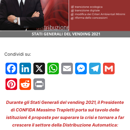
Condividi su:
Facebook
LinkedIn
X
WhatsApp
Email
Messenger
Telegram
Gmail
Pinterest
Reddit
Print
Durante gli Stati Generali del vending 2021, il Presidente
di CONFIDA Massimo Trapletti porta sul tavolo delle
istituzioni 4 proposte per superare la crisi e tornare a far
crescere il settore della Distribuzione Automatica: