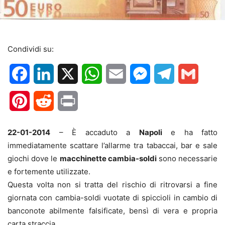
Condividi su:
Facebook
LinkedIn
X
WhatsApp
Email
Messenger
Telegram
Gmail
Pinterest
Reddit
Print
22-01-2014
– È accaduto a
Napoli
e ha fatto
immediatamente scattare l’allarme tra tabaccai, bar e sale
giochi dove le
macchinette cambia-soldi
sono necessarie
e fortemente utilizzate.
Questa volta non si tratta del rischio di ritrovarsi a fine
giornata con cambia-soldi vuotate di spiccioli in cambio di
banconote abilmente falsificate, bensì di vera e propria
carta straccia.