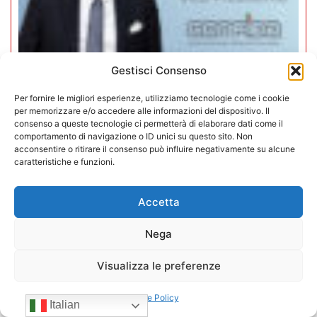
Gestisci Consenso
Per fornire le migliori esperienze, utilizziamo tecnologie come i cookie
per memorizzare e/o accedere alle informazioni del dispositivo. Il
Mario Toniutti confermato Vice
consenso a queste tecnologie ci permetterà di elaborare dati come il
comportamento di navigazione o ID unici su questo sito. Non
Presidente di CONFIDA per il
acconsentire o ritirare il consenso può influire negativamente su alcune
quadriennio 2026-2030
caratteristiche e funzioni.
15/07/2026
Accetta
Nega
Visualizza le preferenze
Cookie Policy
Italian