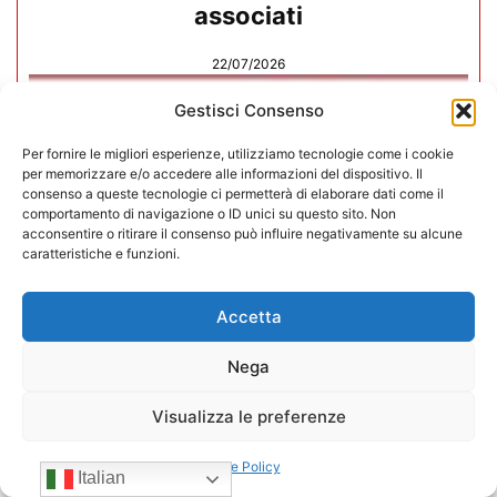
associati
22/07/2026
Gestisci Consenso
Per fornire le migliori esperienze, utilizziamo tecnologie come i cookie
per memorizzare e/o accedere alle informazioni del dispositivo. Il
consenso a queste tecnologie ci permetterà di elaborare dati come il
comportamento di navigazione o ID unici su questo sito. Non
acconsentire o ritirare il consenso può influire negativamente su alcune
caratteristiche e funzioni.
Accetta
Nega
Visualizza le preferenze
CONFIDA Servizi srl presenta il
nuovo Consiglio di Amministrazione
Cookie Policy
Italian