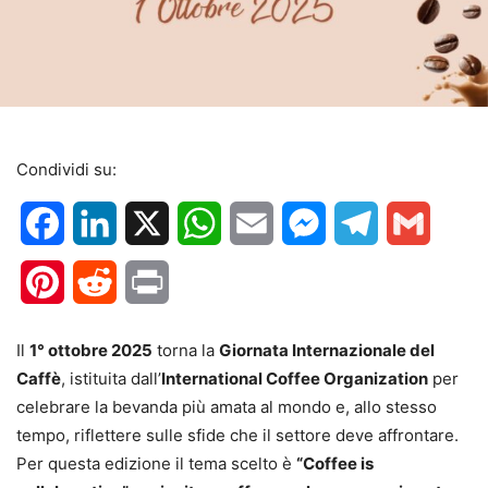
Condividi su:
Facebook
LinkedIn
X
WhatsApp
Email
Messenger
Telegram
Gmail
Pinterest
Reddit
Print
Il
1° ottobre 2025
torna la
Giornata Internazionale del
Caffè
, istituita dall’
International Coffee Organization
per
celebrare la bevanda più amata al mondo e, allo stesso
tempo, riflettere sulle sfide che il settore deve affrontare.
Per questa edizione il tema scelto è
“Coffee is