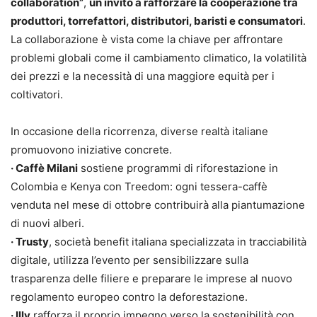
collaboration”
,
un invito a rafforzare la cooperazione tra
produttori, torrefattori, distributori, baristi e consumatori
.
La collaborazione è vista come la chiave per affrontare
problemi globali come il cambiamento climatico, la volatilità
dei prezzi e la necessità di una maggiore equità per i
coltivatori.
In occasione della ricorrenza, diverse realtà italiane
promuovono iniziative concrete.
· Caffè Milani
sostiene programmi di riforestazione in
Colombia e Kenya con Treedom: ogni tessera-caffè
venduta nel mese di ottobre contribuirà alla piantumazione
di nuovi alberi.
· Trusty
, società benefit italiana specializzata in tracciabilità
digitale, utilizza l’evento per sensibilizzare sulla
trasparenza delle filiere e preparare le imprese al nuovo
regolamento europeo contro la deforestazione.
· Illy
rafforza il proprio impegno verso la sostenibilità con