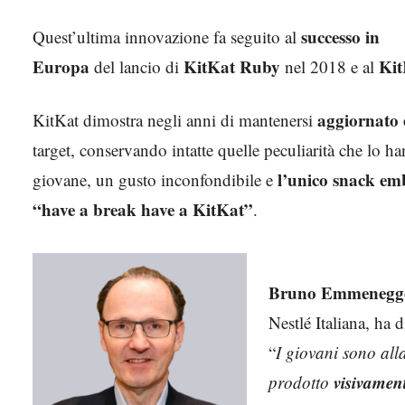
successo in
Quest’ultima innovazione fa seguito al
Europa
KitKat Ruby
Kit
del lancio di
nel 2018 e al
aggiornato
KitKat dimostra negli anni di mantenersi
target, conservando intatte quelle peculiarità che lo h
l’unico snack e
giovane, un gusto inconfondibile e
“have a break have a KitKat”
.
Bruno Emmenegg
Nestlé Italiana, ha d
“
I giovani sono all
visivament
prodotto