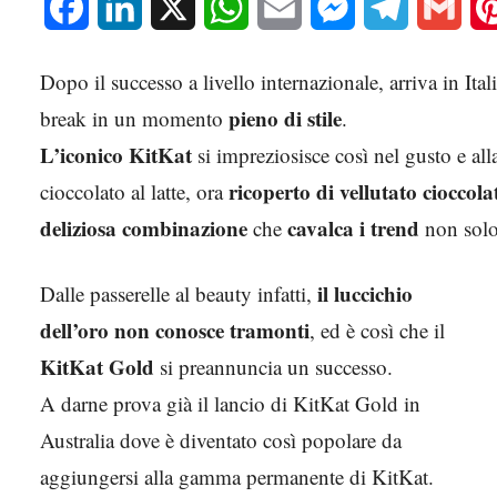
Facebook
LinkedIn
X
WhatsApp
Email
Messenger
Telegram
Gmai
Dopo il successo a livello internazionale, arriva in Ital
pieno di stile
break in un momento
.
L’iconico KitKat
si impreziosisce così nel gusto e all
ricoperto di vellutato cioccol
cioccolato al latte, ora
deliziosa combinazione
cavalca i trend
che
non solo 
il luccichio
Dalle passerelle al beauty infatti,
dell’oro non conosce tramonti
, ed è così che il
KitKat Gold
si preannuncia un successo.
A darne prova già il lancio di KitKat Gold in
Australia dove è diventato così popolare da
aggiungersi alla gamma permanente di KitKat.