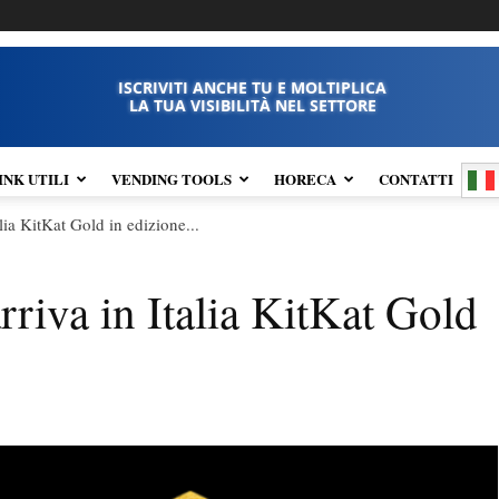
ISCRIVITI ANCHE TU E MOLTIPLICA
LA TUA VISIBILITÀ NEL SETTORE
INK UTILI
VENDING TOOLS
HORECA
CONTATTI
alia KitKat Gold in edizione...
arriva in Italia KitKat Gold