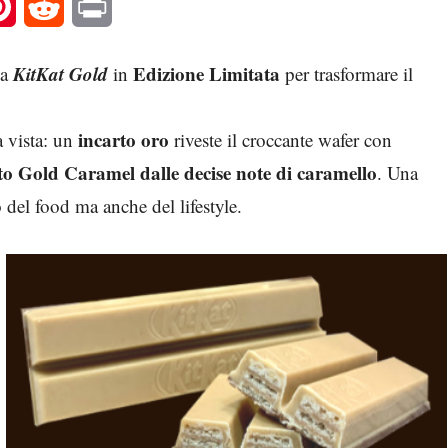
l
Pinterest
Reddit
Print
KitKat Gold
Edizione Limitata
ia
in
per trasformare il
incarto oro
a vista: un
riveste il croccante wafer con
ato Gold Caramel dalle decise note di caramello
. Una
del food ma anche del lifestyle.