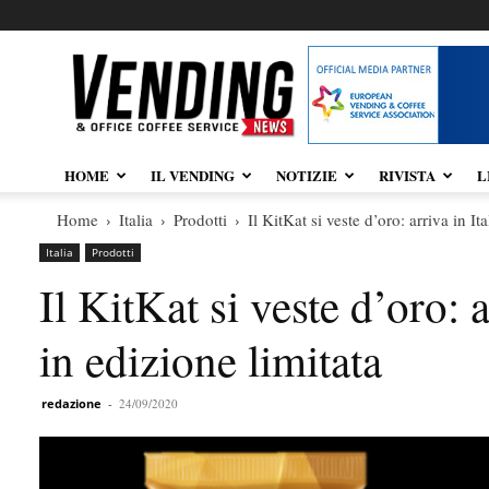
Vendingnews.it
HOME
IL VENDING
NOTIZIE
RIVISTA
L
Home
Italia
Prodotti
Il KitKat si veste d’oro: arriva in It
Italia
Prodotti
Il KitKat si veste d’oro: 
in edizione limitata
redazione
-
24/09/2020