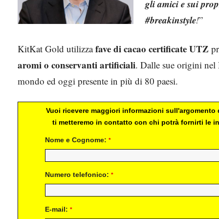
gli amici e sui propr
#breakinstyle
!
”
fave di cacao certificate UTZ
KitKat Gold utilizza
pr
aromi o conservanti artificiali
. Dalle sue origini ne
mondo ed oggi presente in più di 80 paesi.
Vuoi ricevere maggiori informazioni sull'argomento d
ti metteremo in contatto con chi potrà fornirti le
Nome e Cognome:
*
Numero telefonico:
*
E-mail:
*