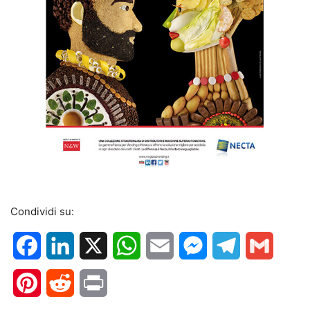
Condividi su:
Facebook
LinkedIn
X
WhatsApp
Email
Messenger
Telegram
Gmail
Pinterest
Reddit
Print