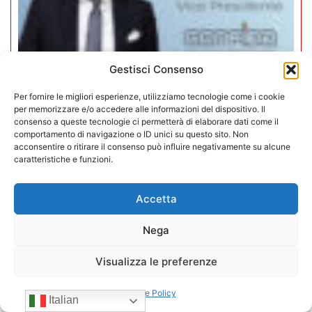
Gestisci Consenso
Per fornire le migliori esperienze, utilizziamo tecnologie come i cookie
per memorizzare e/o accedere alle informazioni del dispositivo. Il
consenso a queste tecnologie ci permetterà di elaborare dati come il
Mario Toniutti confermato Vice
comportamento di navigazione o ID unici su questo sito. Non
Presidente di CONFIDA per il
acconsentire o ritirare il consenso può influire negativamente su alcune
caratteristiche e funzioni.
quadriennio 2026-2030
Accetta
15/07/2026
Nega
Visualizza le preferenze
Cookie Policy
Italian