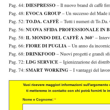
DIESPRESSO
Pag. 44:
– Il nuovo brand di caffè fi
EVOCA GROUP
Pag. 48:
– Un successo del Made in
TO.DA. CAFFÈ
Pag. 52:
– Tutti i numeri di To.Da.
NUOVA SFIDA PROFESSIONALE IN 
Pag. 56:
IL MONDO DEL CAFFÈ A 360°
Pag. 58:
– Interv
FIORE DI PUGLIA
Pag. 66:
– Un anno da incornic
DRINKFOOD
Pag. 68:
– Nuovi progetti e grandi sfi
LDG SERVICE
Pag. 72:
– Igienizzazione dei distrib
SMART WORKING
Pag. 74:
– I vantaggi del lavor
Vuoi ricevere maggiori informazioni sull'argomento d
ti metteremo in contatto con chi potrà fornirti le
Nome e Cognome:
*