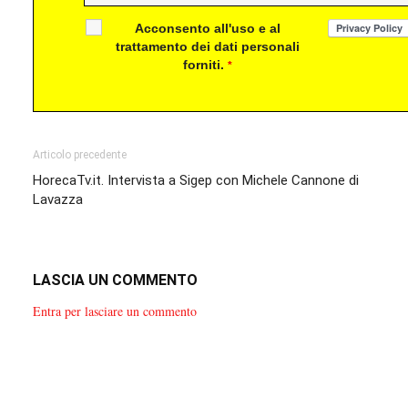
Acconsento all'uso e al
trattamento dei dati personali
forniti.
*
Articolo precedente
HorecaTv.it. Intervista a Sigep con Michele Cannone di
Lavazza
LASCIA UN COMMENTO
Entra per lasciare un commento