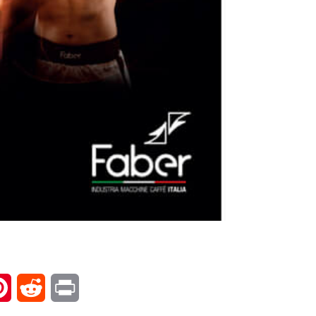
l
Pinterest
Reddit
Print