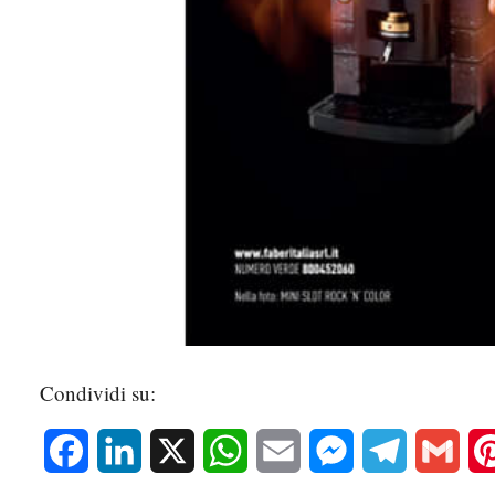
Condividi su:
Facebook
LinkedIn
X
WhatsApp
Email
Messenger
Telegram
Gmai