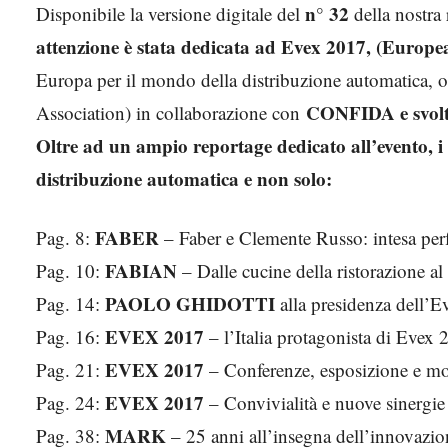
n° 32
Disponibile la versione digitale del
della nostra 
attenzione è stata dedicata ad Evex 2017, (Europ
Europa per il mondo della distribuzione automatica, 
CONFIDA
e svol
Association) in collaborazione con
Oltre ad un ampio reportage dedicato all’evento, 
distribuzione automatica e non solo
:
FABER
Pag. 8:
– Faber e Clemente Russo: intesa perf
FABIAN
Pag. 10:
– Dalle cucine della ristorazione a
PAOLO GHIDOTTI
Pag. 14:
alla presidenza dell’E
EVEX 2017
Pag. 16:
– l’Italia protagonista di Evex
EVEX 2017
Pag. 21:
– Conferenze, esposizione e mo
EVEX 2017
Pag. 24:
– Convivialità e nuove sinergie
MARK
Pag. 38:
– 25 anni all’insegna dell’innovazi