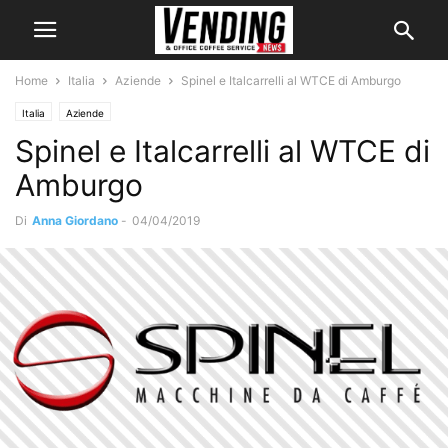
Home
Italia
Aziende
Spinel e Italcarrelli al WTCE di Amburgo
Italia
Aziende
Spinel e Italcarrelli al WTCE di
Amburgo
Di
Anna Giordano
-
04/04/2019