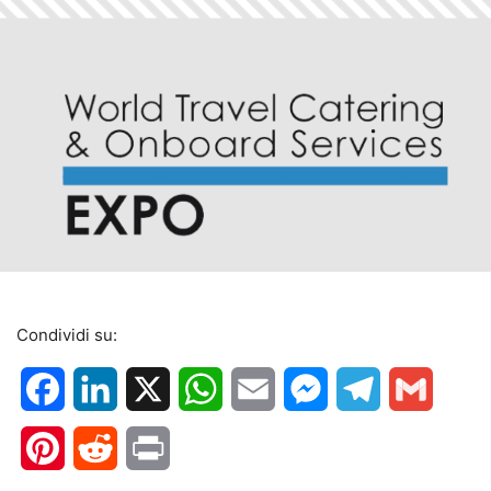
Condividi su:
Facebook
LinkedIn
X
WhatsApp
Email
Messenger
Telegram
Gmail
Pinterest
Reddit
Print