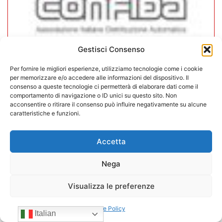
Gestisci Consenso
CONFIDA Servizi srl presenta il
Per fornire le migliori esperienze, utilizziamo tecnologie come i cookie
per memorizzare e/o accedere alle informazioni del dispositivo. Il
nuovo Consiglio di Amministrazione
consenso a queste tecnologie ci permetterà di elaborare dati come il
comportamento di navigazione o ID unici su questo sito. Non
acconsentire o ritirare il consenso può influire negativamente su alcune
17/07/2026
caratteristiche e funzioni.
Accetta
Nega
Visualizza le preferenze
Cookie Policy
Italian