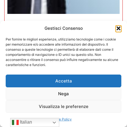
Mario Toniutti confermato Vice
Gestisci Consenso
Presidente di CONFIDA per il
Per fornire le migliori esperienze, utilizziamo tecnologie come i cookie
quadriennio 2026-2030
per memorizzare e/o accedere alle informazioni del dispositivo. Il
consenso a queste tecnologie ci permetterà di elaborare dati come il
15/07/2026
comportamento di navigazione o ID unici su questo sito. Non
acconsentire o ritirare il consenso può influire negativamente su alcune
caratteristiche e funzioni.
Accetta
Nega
Visualizza le preferenze
Cookie Policy
Italian