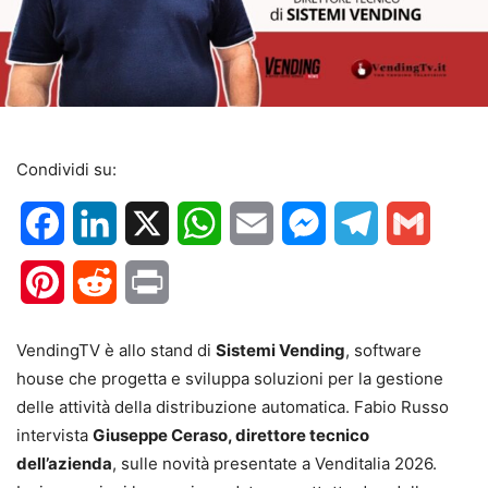
Condividi su:
Facebook
LinkedIn
X
WhatsApp
Email
Messenger
Telegram
Gmail
Pinterest
Reddit
Print
VendingTV è allo stand di
Sistemi Vending
, software
house che progetta e sviluppa soluzioni per la gestione
delle attività della distribuzione automatica. Fabio Russo
intervista
Giuseppe Ceraso, direttore tecnico
dell’azienda
, sulle novità presentate a Venditalia 2026.