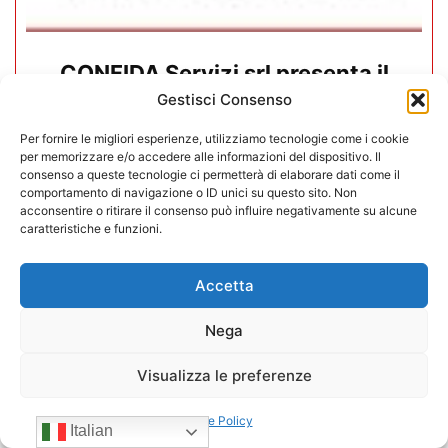
CONFIDA Servizi srl presenta il
nuovo Consiglio di Amministrazione
Gestisci Consenso
Per fornire le migliori esperienze, utilizziamo tecnologie come i cookie
17/07/2026
per memorizzare e/o accedere alle informazioni del dispositivo. Il
consenso a queste tecnologie ci permetterà di elaborare dati come il
comportamento di navigazione o ID unici su questo sito. Non
acconsentire o ritirare il consenso può influire negativamente su alcune
caratteristiche e funzioni.
Accetta
Nega
Visualizza le preferenze
Cookie Policy
Italian