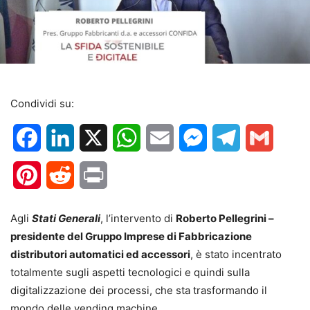
Condividi su:
Facebook
LinkedIn
X
WhatsApp
Email
Messenger
Telegram
Gmail
Pinterest
Reddit
Print
Agli
Stati Generali
, l’intervento di
Roberto Pellegrini –
presidente del Gruppo Imprese di Fabbricazione
distributori automatici ed accessori
, è stato incentrato
totalmente sugli aspetti tecnologici e quindi sulla
digitalizzazione dei processi, che sta trasformando il
mondo delle vending machine.