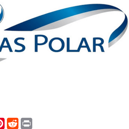
l
Pinterest
Reddit
Print