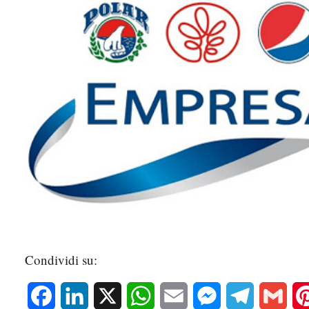
Condividi su:
Facebook
LinkedIn
X
WhatsApp
Email
Messenger
Telegram
Gmai