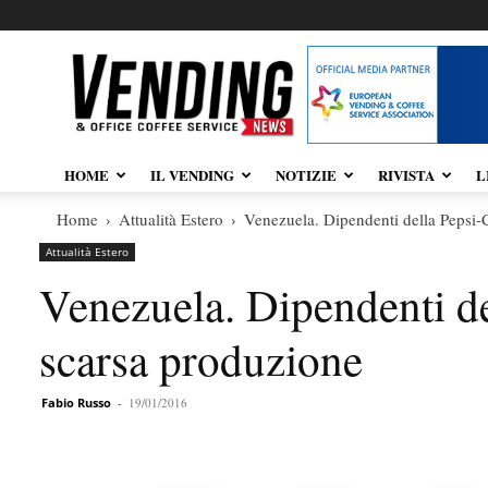
Vendingnews.it
HOME
IL VENDING
NOTIZIE
RIVISTA
L
Home
Attualità Estero
Venezuela. Dipendenti della Pepsi-C
Attualità Estero
Venezuela. Dipendenti del
scarsa produzione
Fabio Russo
-
19/01/2016