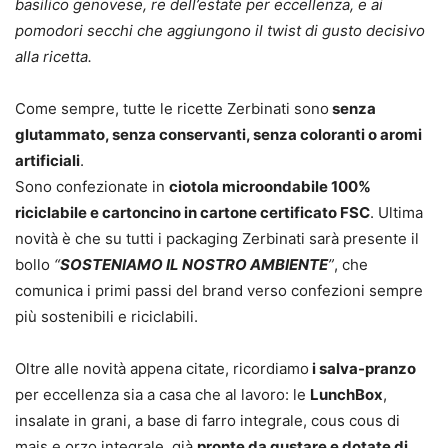
basilico genovese, re dell’estate per eccellenza, e ai
pomodori secchi che aggiungono il twist di gusto decisivo
alla ricetta.
Come sempre, tutte le ricette Zerbinati sono
senza
glutammato, senza conservanti, senza coloranti o aromi
artificiali
.
Sono confezionate in
ciotola microondabile 100%
riciclabile e cartoncino in cartone certificato FSC
. Ultima
novità è che su tutti i packaging Zerbinati sarà presente il
bollo
“
SOSTENIAMO IL NOSTRO AMBIENTE
”
, che
comunica i primi passi del brand verso confezioni sempre
più sostenibili e riciclabili.
Oltre alle novità appena citate, ricordiamo
i salva-pranzo
per eccellenza sia a casa che al lavoro: le
LunchBox
,
insalate in grani, a base di farro integrale, cous cous di
mais e orzo integrale, già
pronte da gustare e dotate di