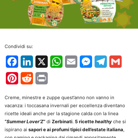
Condividi su:
Facebook
LinkedIn
X
WhatsApp
Email
Messenger
Telegram
Gmail
Pinterest
Reddit
Print
Creme, minestre e zuppe quest’anno non vanno in
vacanza: i toccasana invernali per eccellenza diventano
ricette ideali anche per la stagione calda con la linea
“
Summer Lover’Z
”
di
Zerbinati
.
5 ricette
healthy
che si
ispirano ai
sapori e ai profumi tipici dell’estate italiana
,
con naming e packaging dai rimandi appositamente