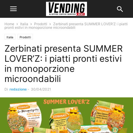
Home
Italia
Prodotti
Zerbinati presenta SUMMER LOVER’Z: i piatti
pronti estivi in monoporzione microondabili
Italia
Prodotti
Zerbinati presenta SUMMER
LOVER’Z: i piatti pronti estivi
in monoporzione
microondabili
Di
redazione
-
30/04/2021