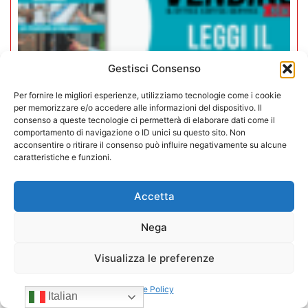
Gestisci Consenso
Per fornire le migliori esperienze, utilizziamo tecnologie come i cookie
per memorizzare e/o accedere alle informazioni del dispositivo. Il
consenso a queste tecnologie ci permetterà di elaborare dati come il
comportamento di navigazione o ID unici su questo sito. Non
acconsentire o ritirare il consenso può influire negativamente su alcune
Rivista Vending News – Leggi il
caratteristiche e funzioni.
numero 77
Accetta
18/07/2025
Nega
Visualizza le preferenze
Cookie Policy
Italian