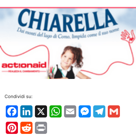
Condividi su:
Facebook
LinkedIn
X
WhatsApp
Email
Messenger
Telegram
Gmail
Pinterest
Reddit
Print