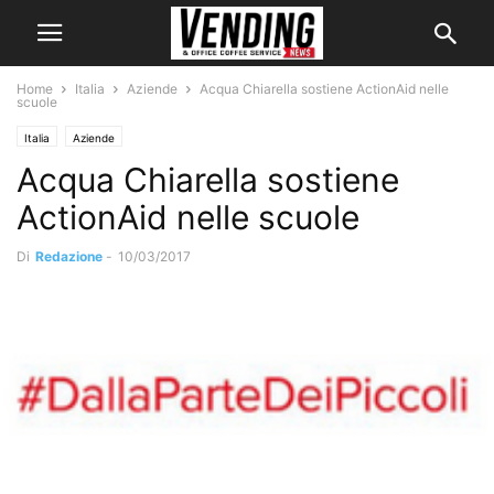
Home
Italia
Aziende
Acqua Chiarella sostiene ActionAid nelle
scuole
Italia
Aziende
Acqua Chiarella sostiene
ActionAid nelle scuole
Di
Redazione
-
10/03/2017