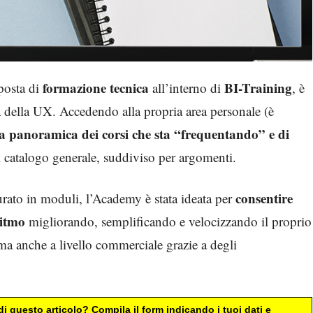
formazione tecnica
BI-Training
posta di
all’interno di
, è
a della UX. Accedendo alla propria area personale (è
la panoramica dei corsi che sta “frequentando” e di
 il catalogo generale, suddiviso per argomenti.
consentire
urato in moduli, l’Academy è stata ideata per
ritmo
migliorando, semplificando e velocizzando il proprio
ma anche a livello commerciale grazie a degli
i questo articolo? Compila il form indicando i tuoi dati e