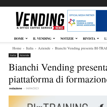
Vendingnews.it
HOME
IL VENDING
NOTIZIE
RIVISTA
L
Home
Italia
Aziende
Bianchi Vending presenta BI-TRAIN
Italia
Aziende
Bianchi Vending presen
piattaforma di formazione
redazione
-
04/04/2023