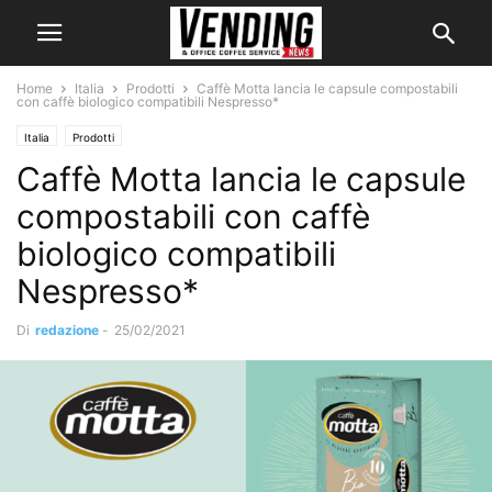
Home
Italia
Prodotti
Caffè Motta lancia le capsule compostabili
con caffè biologico compatibili Nespresso*
Italia
Prodotti
Caffè Motta lancia le capsule
compostabili con caffè
biologico compatibili
Nespresso*
Di
redazione
-
25/02/2021