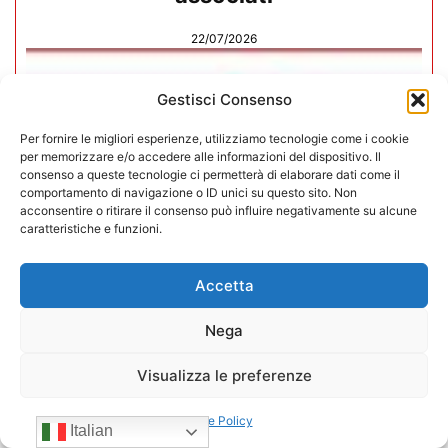
22/07/2026
Gestisci Consenso
Per fornire le migliori esperienze, utilizziamo tecnologie come i cookie
per memorizzare e/o accedere alle informazioni del dispositivo. Il
consenso a queste tecnologie ci permetterà di elaborare dati come il
comportamento di navigazione o ID unici su questo sito. Non
acconsentire o ritirare il consenso può influire negativamente su alcune
caratteristiche e funzioni.
Accetta
Nega
CONFIDA Servizi srl presenta il
Visualizza le preferenze
nuovo Consiglio di Amministrazione
Cookie Policy
Italian
17/07/2026