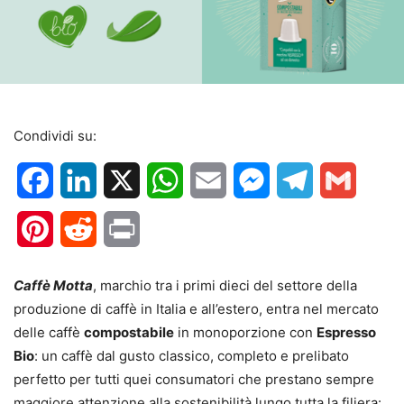
Condividi su:
Facebook
LinkedIn
X
WhatsApp
Email
Messenger
Telegram
Gmail
Pinterest
Reddit
Print
Caffè Motta
, marchio tra i primi dieci del settore della
produzione di caffè in Italia e all’estero, entra nel mercato
delle caffè
compostabile
in monoporzione con
Espresso
Bio
: un caffè dal gusto classico, completo e prelibato
perfetto per tutti quei consumatori che prestano sempre
maggiore attenzione alla sostenibilità lungo tutta la filiera: