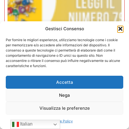
Gestisci Consenso
Per fornire le migliori esperienze, utilizziamo tecnologie come i cookie
per memorizzare e/o accedere alle informazioni del dispositivo. Il
Rivista Vending News – Leggi il
consenso a queste tecnologie ci permetterà di elaborare dati come il
comportamento di navigazione o ID unici su questo sito. Non
numero 79
acconsentire o ritirare il consenso può influire negativamente su alcune
caratteristiche e funzioni.
16/12/2025
Accetta
Nega
Visualizza le preferenze
Cookie Policy
Italian