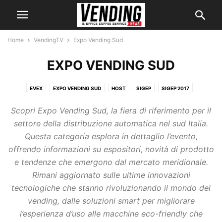
Home
VendingTV
Expo Vending Sud
EXPO VENDING SUD
EVEX
EXPO VENDING SUD
HOST
SIGEP
SIGEP 2017
STATI GENERALI DEL VENDING
VENDING CRUISE
VENDING PARIS
Scopri Expo Vending Sud, la fiera di riferimento per il
VENDINGTOGO
VENDINGTV ON THE ROAD
VENDITALIA
settore della distribuzione automatica nel sud Italia.
Questa categoria esplora in dettaglio l’evento,
offrendo informazioni su espositori, novità di prodotto
e tendenze che emergono dal mercato meridionale.
Rimani aggiornato sulle ultime innovazioni
tecnologiche che stanno rivoluzionando il mondo del
vending, dalle soluzioni smart per migliorare
l’esperienza d’uso alle macchine eco-friendly che