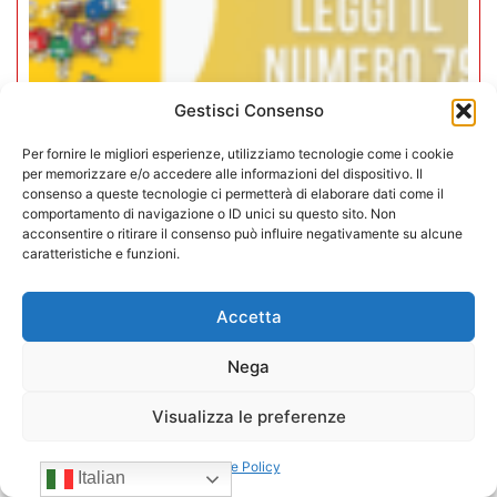
Gestisci Consenso
Per fornire le migliori esperienze, utilizziamo tecnologie come i cookie
per memorizzare e/o accedere alle informazioni del dispositivo. Il
Rivista Vending News – Leggi il
consenso a queste tecnologie ci permetterà di elaborare dati come il
comportamento di navigazione o ID unici su questo sito. Non
numero 79
acconsentire o ritirare il consenso può influire negativamente su alcune
caratteristiche e funzioni.
16/12/2025
Accetta
Nega
Visualizza le preferenze
Cookie Policy
Italian