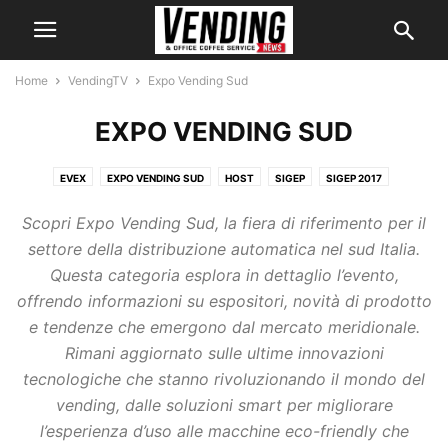
Home
VendingTV
Expo Vending Sud
EXPO VENDING SUD
EVEX
EXPO VENDING SUD
HOST
SIGEP
SIGEP 2017
STATI GENERALI DEL VENDING
VENDING CRUISE
VENDING PARIS
Scopri Expo Vending Sud, la fiera di riferimento per il
VENDINGTOGO
VENDINGTV ON THE ROAD
VENDITALIA
settore della distribuzione automatica nel sud Italia.
Questa categoria esplora in dettaglio l’evento,
offrendo informazioni su espositori, novità di prodotto
e tendenze che emergono dal mercato meridionale.
Rimani aggiornato sulle ultime innovazioni
tecnologiche che stanno rivoluzionando il mondo del
vending, dalle soluzioni smart per migliorare
l’esperienza d’uso alle macchine eco-friendly che