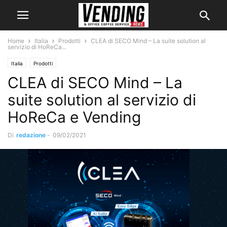
Home
Italia
Prodotti
CLEA di SECO Mind – La suite solution al
servizio di HoReCa...
Italia
Prodotti
CLEA di SECO Mind – La
suite solution al servizio di
HoReCa e Vending
Di
redazione
-
09/02/2021