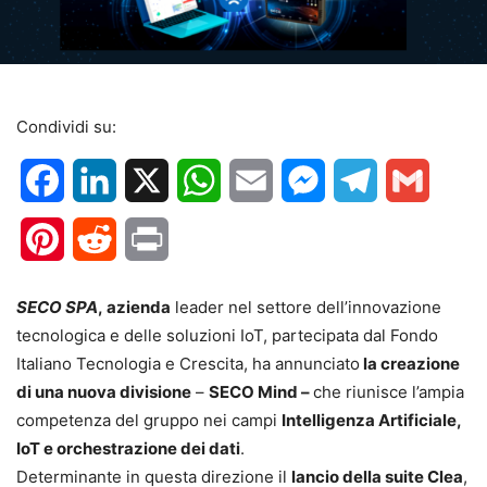
Condividi su:
Facebook
LinkedIn
X
WhatsApp
Email
Messenger
Telegram
Gmail
Pinterest
Reddit
Print
SECO SPA
, azienda
leader nel settore dell’innovazione
tecnologica e delle soluzioni IoT, partecipata dal Fondo
Italiano Tecnologia e Crescita, ha annunciato
la creazione
di una nuova divisione
–
SECO Mind –
che riunisce l’ampia
competenza del gruppo nei campi
Intelligenza Artificiale,
IoT e orchestrazione dei dati
.
Determinante in questa direzione il
lancio della suite Clea
,