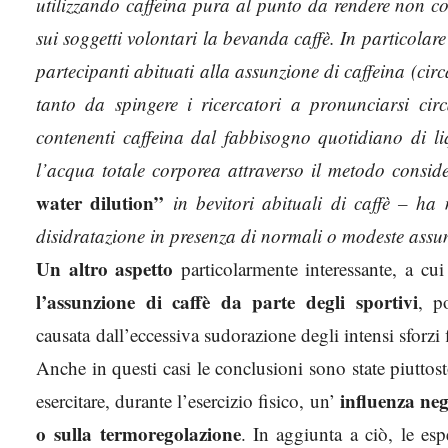
utilizzando caffeina pura al punto da rendere non con
sui soggetti volontari la bevanda caffè. In particola
partecipanti abituati alla assunzione di caffeina (circa
tanto da spingere i ricercatori a pronunciarsi cir
contenenti caffeina dal fabbisogno quotidiano di l
l’acqua totale corporea attraverso il metodo consid
water dilution”
in bevitori abituali di caffè – ha 
disidratazione in presenza di normali o modeste assun
Un altro aspetto
particolarmente interessante, a cui
l’assunzione di caffè da parte degli sportivi
, p
causata dall’eccessiva sudorazione degli intensi sforzi 
Anche in questi casi le conclusioni sono state piuttos
influenza nega
esercitare, durante l’esercizio fisico, un’
o sulla termoregolazione
. In aggiunta a ciò, le es