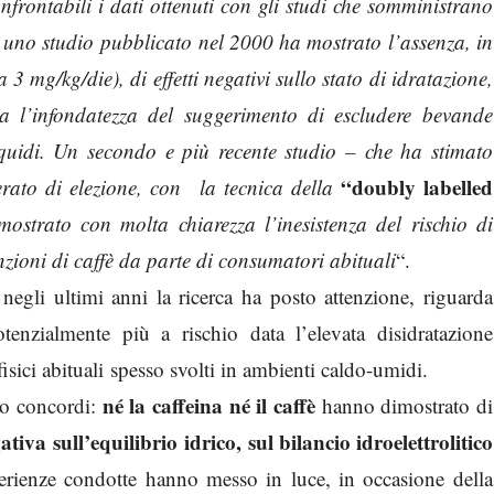
frontabili i dati ottenuti con gli studi che somministrano
re uno studio pubblicato nel 2000 ha mostrato l’assenza, in
 3 mg/kg/die), di effetti negativi sullo stato di idratazione,
ca l’infondatezza del suggerimento di escludere bevande
iquidi. Un secondo e più recente studio – che ha stimato
“doubly labelled
erato di elezione, con la tecnica della
mostrato con molta chiarezza l’inesistenza del rischio di
zioni di caffè da parte di consumatori abituali
“.
 negli ultimi anni la ricerca ha posto attenzione, riguarda
otenzialmente più a rischio data l’elevata disidratazione
fisici abituali spesso svolti in ambienti caldo-umidi.
né la caffeina né il caffè
to concordi:
hanno dimostrato di
tiva sull’equilibrio idrico, sul bilancio idroelettrolitico
perienze condotte hanno messo in luce, in occasione della