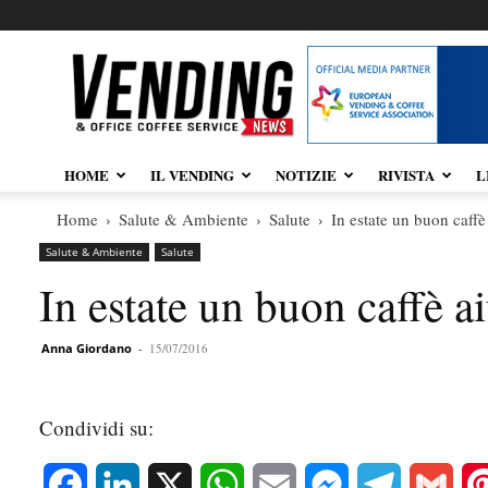
Vendingnews.it
HOME
IL VENDING
NOTIZIE
RIVISTA
L
Home
Salute & Ambiente
Salute
In estate un buon caffè 
Salute & Ambiente
Salute
In estate un buon caffè ai
Anna Giordano
-
15/07/2016
Condividi su:
Facebook
LinkedIn
X
WhatsApp
Email
Messenger
Telegram
Gmai