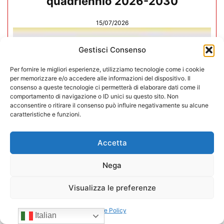
quadriennio 2026-2030
15/07/2026
Gestisci Consenso
Per fornire le migliori esperienze, utilizziamo tecnologie come i cookie
per memorizzare e/o accedere alle informazioni del dispositivo. Il
consenso a queste tecnologie ci permetterà di elaborare dati come il
comportamento di navigazione o ID unici su questo sito. Non
acconsentire o ritirare il consenso può influire negativamente su alcune
caratteristiche e funzioni.
Accetta
Nega
Negozi H24 nel mirino. Trapletti a
Visualizza le preferenze
Bergamo TV: “I gestori H24 non
Cookie Policy
sono il problema”
Italian