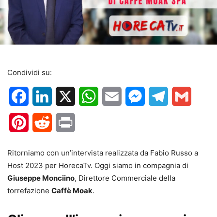
Condividi su:
Facebook
LinkedIn
X
WhatsApp
Email
Messenger
Telegram
Gmail
Pinterest
Reddit
Print
Ritorniamo con un’intervista realizzata da Fabio Russo a
Host 2023 per HorecaTv. Oggi siamo in compagnia di
Giuseppe Monciino
, Direttore Commerciale della
torrefazione
Caffè Moak
.