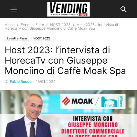
Home
Eventi e Fiere
HOST 2023
Host 2023: l’intervista di
HorecaTv con Giuseppe Monciino di Caffè Moak Spa
Eventi e Fiere
HOST 2023
Host 2023: l’intervista di
HorecaTv con Giuseppe
Monciino di Caffè Moak Spa
Di
Fabio Russo
-
15/01/2024