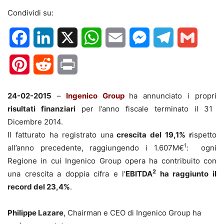
Condividi su:
Facebook
LinkedIn
X
WhatsApp
Email
Messenger
Telegram
Gmail
Pinterest
Reddit
Print
24-02-2015
–
Ingenico Group
ha annunciato i propri
risultati finanziari
per l’anno fiscale terminato il 31
Dicembre 2014.
Il fatturato ha registrato una
crescita del 19,1% r
ispetto
1
all’anno precedente, raggiungendo i 1.607M€
: ogni
Regione in cui Ingenico Group opera ha contribuito con
2
una crescita a doppia cifra e l’
EBITDA
ha raggiunto il
record del 23,4%
.
Philippe Lazare
, Chairman e CEO di Ingenico Group ha