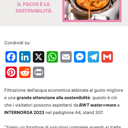
Condividi su:
Facebook
LinkedIn
X
WhatsApp
Email
Messenger
Telegram
Gmail
Pinterest
Reddit
Print
Filtrazione dell’acqua economica abbinata al gusto migliore
e una
grande attenzione alla
sostenibilità
: questo è ciò
che i visitatori possono aspettarsi da
BWT water+more
a
INTERNORGA 2023
nel padiglione A4, stand 307.
“
Siamo un fornitore di soluzioni complete quando si tratta