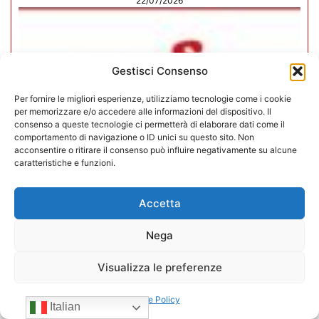
22/07/2026
Gestisci Consenso
Per fornire le migliori esperienze, utilizziamo tecnologie come i cookie
per memorizzare e/o accedere alle informazioni del dispositivo. Il
consenso a queste tecnologie ci permetterà di elaborare dati come il
comportamento di navigazione o ID unici su questo sito. Non
acconsentire o ritirare il consenso può influire negativamente su alcune
caratteristiche e funzioni.
Accetta
CONFIDA Servizi srl presenta il
Nega
nuovo Consiglio di Amministrazione
Visualizza le preferenze
17/07/2026
Cookie Policy
Italian