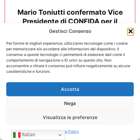
Mario Toniutti confermato Vice
Presidente di CONFIDA per il
quadriennio 2026-2030
Gestisci Consenso
Per fornire le migliori esperienze, utilizziamo tecnologie come i cookie
15/07/2026
per memorizzare e/o accedere alle informazioni del dispositivo. Il
consenso a queste tecnologie ci permetterà di elaborare dati come il
comportamento di navigazione o ID unici su questo sito. Non
acconsentire o ritirare il consenso può influire negativamente su alcune
caratteristiche e funzioni.
Accetta
Nega
Visualizza le preferenze
Cookie Policy
Italian