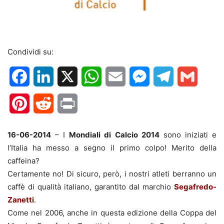
Condividi su:
Facebook
LinkedIn
X
WhatsApp
Email
Messenger
Telegram
Gmail
Pinterest
Reddit
Print
16-06-2014
– I
Mondiali di Calcio 2014
sono iniziati e
l’Italia ha messo a segno il primo colpo! Merito della
caffeina?
Certamente no! Di sicuro, però, i nostri atleti berranno un
caffè di qualità italiano, garantito dal marchio
Segafredo-
Zanetti
.
Come nel 2006, anche in questa edizione della Coppa del