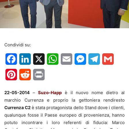
Condividi su:
Facebook
LinkedIn
X
WhatsApp
Email
Messenger
Telegram
Gmail
Pinterest
Reddit
Print
22-05-2014
–
Suzo-Happ
è il nuovo nome dietro al
marchio Currenza e proprio la gettoniera rendiresto
Currenza C2
è stata protagonista dello Stand dove i clienti,
qualunque fosse il Paese europeo di provenienza, hanno
potuto incontrare i loro referenti di fiducia: Marco