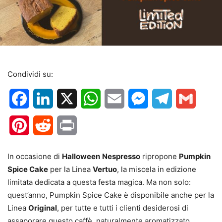
Condividi su:
Facebook
LinkedIn
X
WhatsApp
Email
Messenger
Telegram
Gmail
Pinterest
Reddit
Print
In occasione di
Halloween
Nespresso
ripropone
Pumpkin
Spice Cake
per la Linea
Vertuo
, la miscela in edizione
limitata dedicata a questa festa magica. Ma non solo:
quest’anno, Pumpkin Spice Cake è disponibile anche per la
Linea
Original
, per tutte e tutti i clienti desiderosi di
assaporare questo caffè, naturalmente aromatizzato.