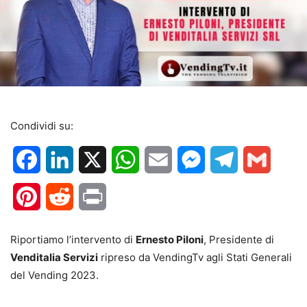
Condividi su:
Facebook
LinkedIn
X
WhatsApp
Email
Messenger
Telegram
Gmail
Pinterest
Reddit
Print
Riportiamo l’intervento di
Ernesto Piloni
, Presidente di
Venditalia Servizi
ripreso da VendingTv agli Stati Generali
del Vending 2023.