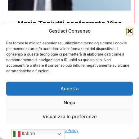
Mario Toniutti confermato Vice
Gestisci Consenso
Presidente di CONFIDA per il
quadriennio 2026-2030
Per fornire le migliori esperienze, utilizziamo tecnologie come i cookie
per memorizzare e/o accedere alle informazioni del dispositivo. Il
consenso a queste tecnologie ci permetterà di elaborare dati come il
15/07/2026
comportamento di navigazione o ID unici su questo sito. Non
acconsentire o ritirare il consenso può influire negativamente su alcune
caratteristiche e funzioni.
Accetta
Nega
Visualizza le preferenze
Cookie Policy
Italian