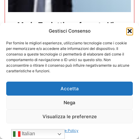
Mario Toniutti confermato Vice
Gestisci Consenso
Presidente di CONFIDA per il
quadriennio 2026-2030
Per fornire le migliori esperienze, utilizziamo tecnologie come i cookie
per memorizzare e/o accedere alle informazioni del dispositivo. Il
consenso a queste tecnologie ci permetterà di elaborare dati come il
15/07/2026
comportamento di navigazione o ID unici su questo sito. Non
acconsentire o ritirare il consenso può influire negativamente su alcune
caratteristiche e funzioni.
Accetta
Nega
Visualizza le preferenze
Cookie Policy
Italian