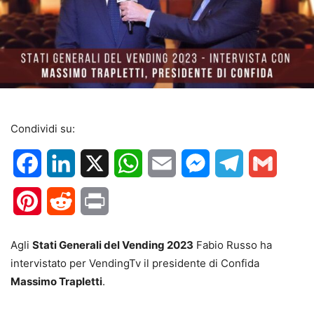
Condividi su:
Facebook
LinkedIn
X
WhatsApp
Email
Messenger
Telegram
Gmail
Pinterest
Reddit
Print
Agli
Stati Generali del Vending 2023
Fabio Russo ha
intervistato per VendingTv il presidente di Confida
Massimo Trapletti
.