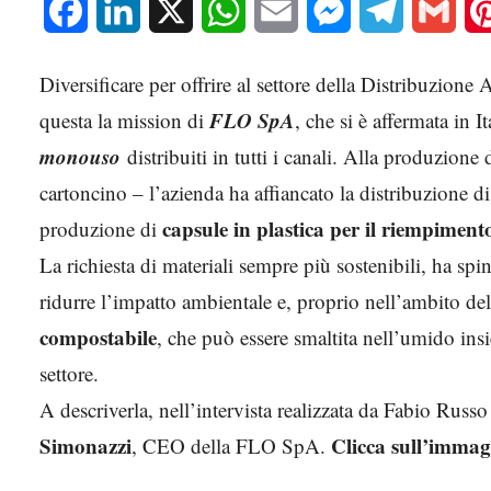
Facebook
LinkedIn
X
WhatsApp
Email
Messenger
Telegram
Gmai
Diversificare per offrire al settore della Distribuzion
FLO SpA
questa la mission di
, che si è affermata in It
monouso
distribuiti in tutti i canali. Alla produzione d
cartoncino – l’azienda ha affiancato la distribuzione di
capsule in plastica per il riempimento 
produzione di
La richiesta di materiali sempre più sostenibili, ha spi
ridurre l’impatto ambientale e, proprio nell’ambito d
compostabile
, che può essere smaltita nell’umido ins
settore.
A descriverla, nell’intervista realizzata da Fabio Ru
Simonazzi
Clicca sull’immagi
, CEO della FLO SpA.