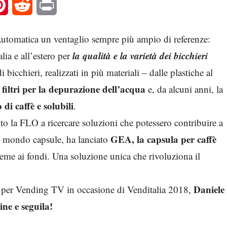
l
Pinterest
Reddit
Print
e Automatica un ventaglio sempre più ampio di referenze:
la qualità e la varietà dei bicchieri
alia e all’estero per
i bicchieri, realizzati in più materiali – dalle plastiche al
filtri per la depurazione dell’acqua
e, da alcuni anni, la
di caffè e solubili
.
nto la FLO a ricercare soluzioni che potessero contribuire a
GEA, la capsula per caffè
el mondo capsule, ha lanciato
ieme ai fondi. Una soluzione unica che rivoluziona il
Daniele
sso per Vending TV in occasione di Venditalia 2018,
ne e seguila!