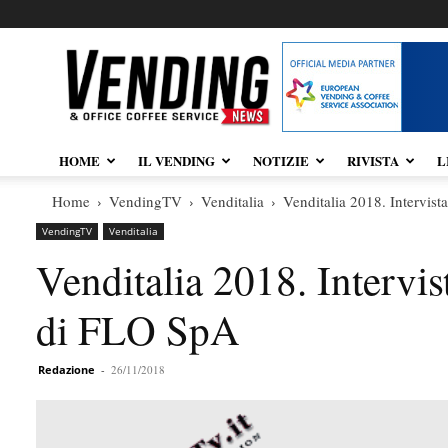
Vendingnews.it
HOME
IL VENDING
NOTIZIE
RIVISTA
L
Home
VendingTV
Venditalia
Venditalia 2018. Intervis
VendingTV
Venditalia
Venditalia 2018. Intervi
di FLO SpA
Redazione
-
26/11/2018