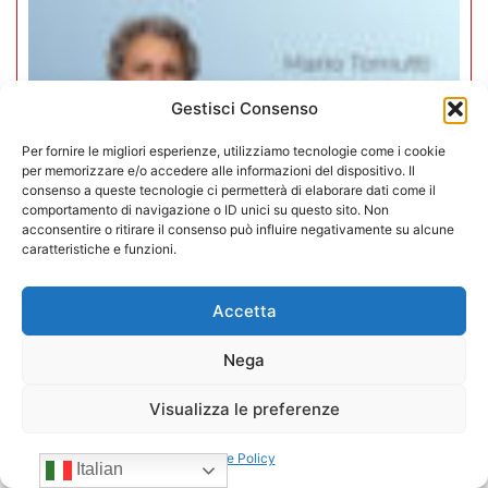
Gestisci Consenso
Per fornire le migliori esperienze, utilizziamo tecnologie come i cookie
per memorizzare e/o accedere alle informazioni del dispositivo. Il
consenso a queste tecnologie ci permetterà di elaborare dati come il
comportamento di navigazione o ID unici su questo sito. Non
acconsentire o ritirare il consenso può influire negativamente su alcune
caratteristiche e funzioni.
Accetta
Mario Toniutti confermato Vice
Nega
Presidente di CONFIDA per il
quadriennio 2026-2030
Visualizza le preferenze
15/07/2026
Cookie Policy
Italian