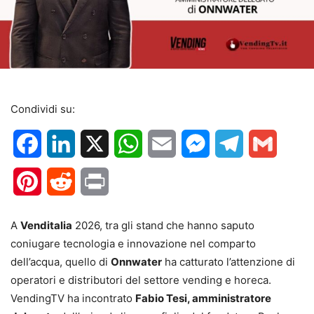
Condividi su:
Facebook
LinkedIn
X
WhatsApp
Email
Messenger
Telegram
Gmail
Pinterest
Reddit
Print
A
Venditalia
2026, tra gli stand che hanno saputo
coniugare tecnologia e innovazione nel comparto
dell’acqua, quello di
Onnwater
ha catturato l’attenzione di
operatori e distributori del settore vending e horeca.
VendingTV ha incontrato
Fabio Tesi, amministratore