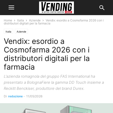
Home
Italia
Aziende
Vendix: esordio a Cosmofarma 2026 con i
distributori digitali per la farmacia
Italia
Aziende
Vendix: esordio a
Cosmofarma 2026 con i
distributori digitali per la
farmacia
L'azienda romagnola del gruppo FAS International ha
presentato a BolognaFiere la gamma DD Touch insieme a
Reckitt Benckiser, produttore del brand Durex.
Di
redazione
-
11/05/2026