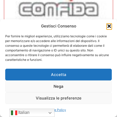
Gestisci Consenso
Per fornire le migliori esperienze, utilizziamo tecnologie come i cookie
per memorizzare e/o accedere alle informazioni del dispositivo. Il
In CONFIDA l’ingresso di 4 nuovi
consenso a queste tecnologie ci permetterà di elaborare dati come il
associati
comportamento di navigazione o ID unici su questo sito. Non
acconsentire o ritirare il consenso può influire negativamente su alcune
caratteristiche e funzioni.
22/07/2026
Accetta
Nega
Visualizza le preferenze
Cookie Policy
Italian