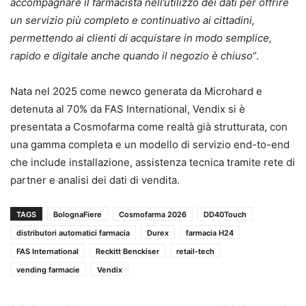
accompagnare il farmacista nell’utilizzo dei dati per offrire
un servizio più completo e continuativo ai cittadini,
permettendo ai clienti di acquistare in modo semplice,
rapido e digitale anche quando il negozio è chiuso
“.
Nata nel 2025 come newco generata da Microhard e
detenuta al 70% da FAS International, Vendix si è
presentata a Cosmofarma come realtà già strutturata, con
una gamma completa e un modello di servizio end-to-end
che include installazione, assistenza tecnica tramite rete di
partner e analisi dei dati di vendita.
TAGS
BolognaFiere
Cosmofarma 2026
DD40Touch
distributori automatici farmacia
Durex
farmacia H24
FAS International
Reckitt Benckiser
retail-tech
vending farmacie
Vendix