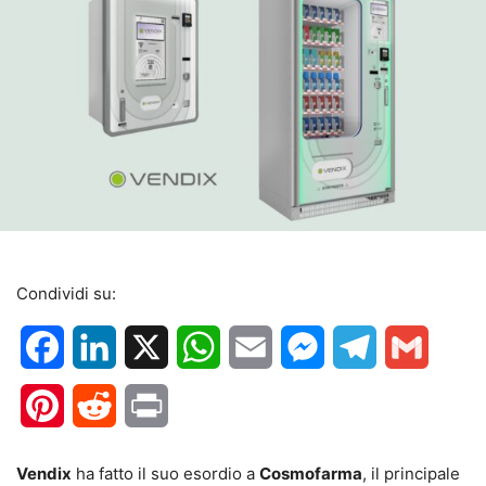
Condividi su:
Facebook
LinkedIn
X
WhatsApp
Email
Messenger
Telegram
Gmail
Pinterest
Reddit
Print
Vendix
ha fatto il suo esordio a
Cosmofarma
, il principale