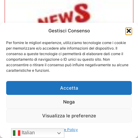
Gestisci Consenso
Per fornire le migliori esperienze, utilizziamo tecnologie come i cookie
per memorizzare e/o accedere alle informazioni del dispositivo. Il
consenso a queste tecnologie ci permetterà di elaborare dati come il
comportamento di navigazione o ID unici su questo sito. Non
acconsentire o ritirare il consenso può influire negativamente su alcune
caratteristiche e funzioni.
In CONFIDA l’ingresso di 4 nuovi
Accetta
associati
Nega
22/07/2026
Visualizza le preferenze
Cookie Policy
Italian