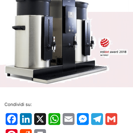
Condividi su:
Facebook
LinkedIn
X
WhatsApp
Email
Messenger
Telegram
Gmail