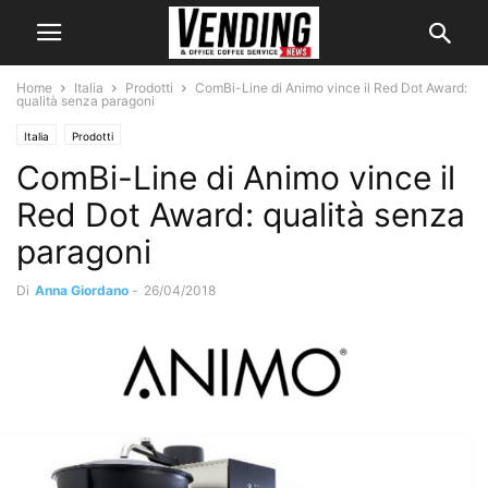
Home
Italia
Prodotti
ComBi-Line di Animo vince il Red Dot Award:
qualità senza paragoni
Italia
Prodotti
ComBi-Line di Animo vince il
Red Dot Award: qualità senza
paragoni
Di
Anna Giordano
-
26/04/2018