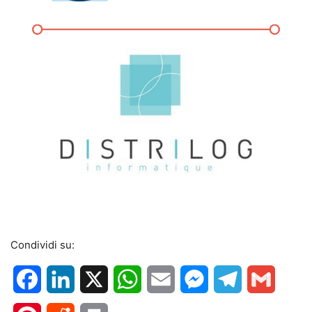
Condividi su:
Facebook
LinkedIn
X
WhatsApp
Email
Messenger
Telegram
Gmail