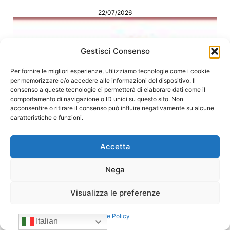
22/07/2026
Gestisci Consenso
Per fornire le migliori esperienze, utilizziamo tecnologie come i cookie
per memorizzare e/o accedere alle informazioni del dispositivo. Il
consenso a queste tecnologie ci permetterà di elaborare dati come il
comportamento di navigazione o ID unici su questo sito. Non
acconsentire o ritirare il consenso può influire negativamente su alcune
caratteristiche e funzioni.
Accetta
Nega
CONFIDA Servizi srl presenta il
Visualizza le preferenze
nuovo Consiglio di Amministrazione
Cookie Policy
17/07/2026
Italian