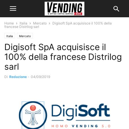
Home
Italia
Mercato
Digisoft SpA acquisisce il 100% della
francese Distrilog sarl
Italia
Mercato
Digisoft SpA acquisisce il
100% della francese Distrilog
sarl
Di
Redazione
-
04/09/2019