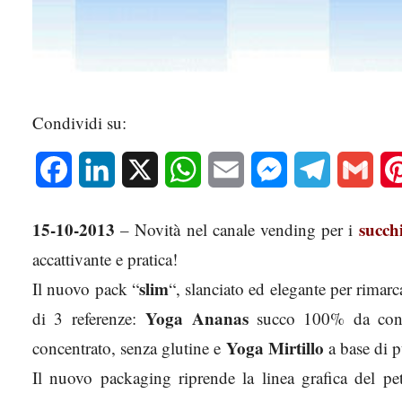
Condividi su:
Facebook
LinkedIn
X
WhatsApp
Email
Messenger
Telegram
Gmai
15-10-2013
succh
– Novità nel canale vending per i
accattivante e pratica!
slim
Il nuovo pack “
“, slanciato ed elegante per rimarca
Yoga Ananas
di 3 referenze:
succo 100% da conce
Yoga Mirtillo
concentrato, senza glutine e
a base di p
Il nuovo packaging riprende la linea grafica del pe