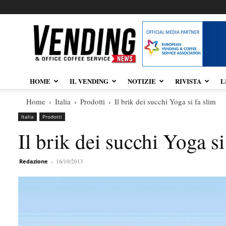
Vendingnews.it
HOME
IL VENDING
NOTIZIE
RIVISTA
L
Home
Italia
Prodotti
Il brik dei succhi Yoga si fa slim
Italia
Prodotti
Il brik dei succhi Yoga si
Redazione
-
16/10/2013